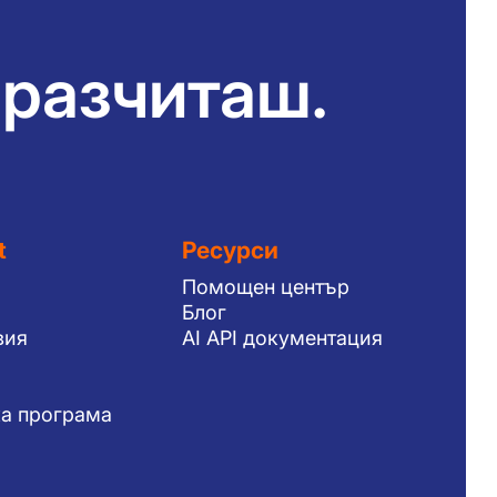
 разчиташ.
t
Ресурси
Помощен център
Блог
вия
AI API документация
а програма