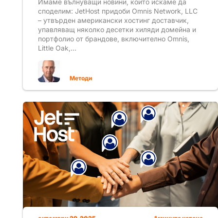
Имаме вълнуващи новини, които искаме да
споделим: JetHost придоби Omnis Network, LLC
– утвърден американски хостинг доставчик,
упавляващ няколко десетки хиляди домейна и
портфолио от брандове, включително Omnis,
Little Oak,…
Методи