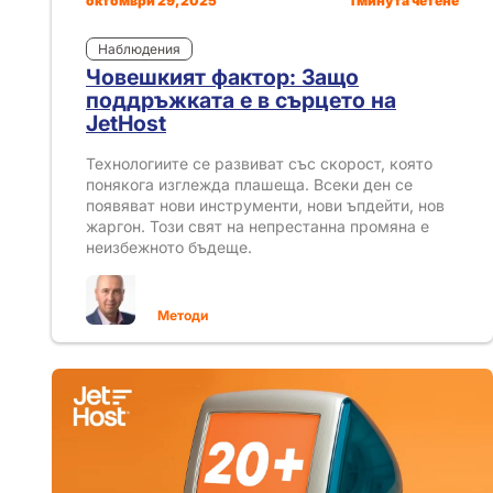
октомври 29, 2025
1 минута четене
Наблюдения
Човешкият фактор: Защо
поддръжката е в сърцето на
JetHost
Технологиите се развиват със скорост, която
понякога изглежда плашеща. Всеки ден се
появяват нови инструменти, нови ъпдейти, нов
жаргон. Този свят на непрестанна промяна е
неизбежното бъдеще.
Методи