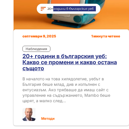
септември 9, 2025
1 минута четене
Наблюдения
20+ години в българския уеб:
Какво се промени и какво остана
същото
В началото на това хилядолетие, уебът в
България беше млад, див и изпълнен с
ентусиазъм. Ако трябваше да имаш сайт с
управление на съдържанието, Mambo беше
царят, а малко след…
Методи