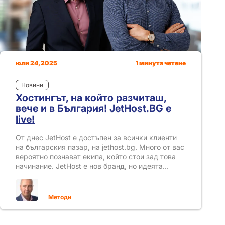
юли 24, 2025
1 минута четене
Новини
Хостингът, на който разчиташ,
вече и в България! JetHost.BG e
live!
От днес JetHost е достъпен за всички клиенти
на българския пазар, на jethost.bg. Много от вас
вероятно познават екипа, който стои зад това
начинание. JetHost е нов бранд, но идеята…
Методи