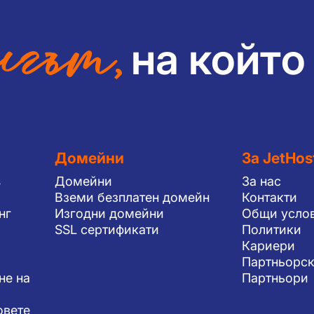
гът,
на който
Домейни
За JetHos
s
Домейни
За нас
Вземи безплатен домейн
Контакти
нг
Изгодни домейни
Общи усло
SSL сертификати
Политики
Кариери
Партньорск
не на
Партньори
овете