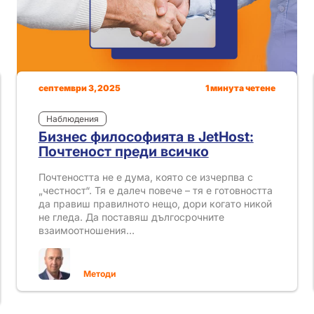
септември 3, 2025
1 минута четене
Наблюдения
Бизнес философията в JetHost:
Почтеност преди всичко
Почтеността не е дума, която се изчерпва с
„честност“. Тя е далеч повече – тя е готовността
да правиш правилното нещо, дори когато никой
не гледа. Да поставяш дългосрочните
взаимоотношения…
Методи