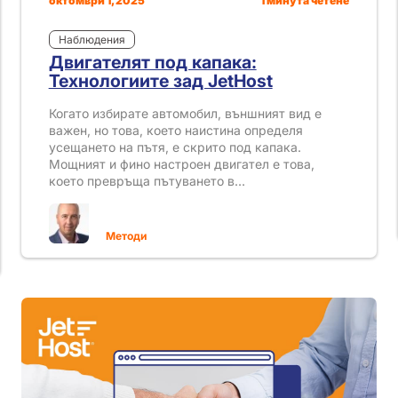
октомври 1, 2025
1 минута четене
Наблюдения
Двигателят под капака:
Технологиите зад JetHost
Когато избирате автомобил, външният вид е
важен, но това, което наистина определя
усещането на пътя, е скрито под капака.
Мощният и фино настроен двигател е това,
което превръща пътуването в…
Методи