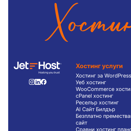
Хостин
Хостинг услуги
Хостинг за WordPres
Уеб хостинг
WooCommerce хости
cPanel хостинг
Реселър хостинг
AI Сайт Билдър
Безплатно премества
сайт
Сравни хостинг план