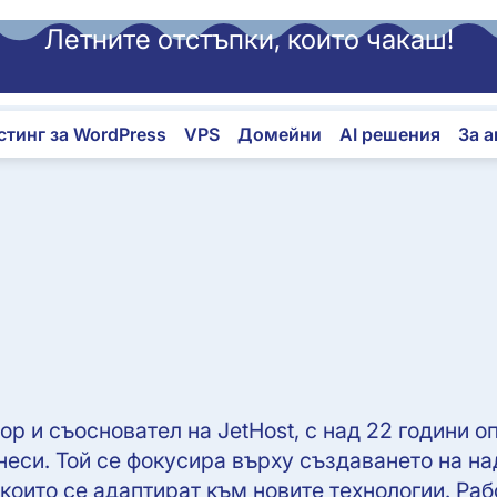
Летните отстъпки, които чакаш!
стинг за WordPress
VPS
Домейни
AI решения
За 
р и съосновател на JetHost, с над 22 години о
знеси. Той се фокусира върху създаването на 
които се адаптират към новите технологии. Раб