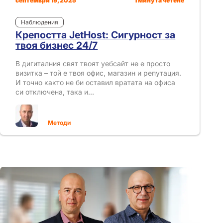
септември 19, 2025
1 минута четене
Наблюдения
Крепостта JetHost: Сигурност за
твоя бизнес 24/7
В дигиталния свят твоят уебсайт не е просто
визитка – той е твоя офис, магазин и репутация.
И точно както не би оставил вратата на офиса
си отключена, така и…
Методи