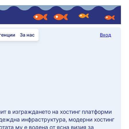
агенции
За нас
Вход
пит в изграждането на хостинг платформи
надеждна инфраструктура, модерни хостинг
отата му е водена от ясна визия за