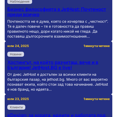
Наблюдения
Бизнес философията в JetHost: Почтеност
преди всичко
Почтеността не е дума, която се изчерпва с „честност“.
Тя е далеч повече – тя е готовността да правиш
правилното нещо, дори когато никой не гледа. Да
поставяш дългосрочните взаимоотношения…
юли 24, 2025
1 минута четене
Новини
Хостингът, на който разчиташ, вече и в
България! JetHost.BG e live!
От днес JetHost е достъпен за всички клиенти на
българския пазар, на jethost.bg. Много от вас вероятно
познават екипа, който стои зад това начинание. JetHost
е нов бранд, но идеята…
юли 23, 2025
1 минута четене
Клиенти
eDesign: за хората, идеите и работата под