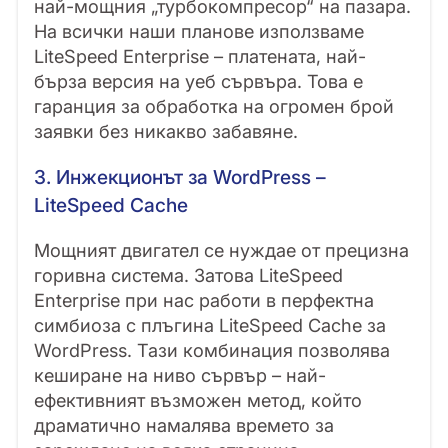
най-мощния „турбокомпресор“ на пазара.
На всички наши планове използваме
LiteSpeed Enterprise – платената, най-
бърза версия на уеб сървъра. Това е
гаранция за обработка на огромен брой
заявки без никакво забавяне.
3. Инжекционът за WordPress –
LiteSpeed Cache
Мощният двигател се нуждае от прецизна
горивна система. Затова LiteSpeed
Enterprise при нас работи в перфектна
симбиоза с плъгина LiteSpeed Cache за
WordPress. Тази комбинация позволява
кеширане на ниво сървър – най-
ефективният възможен метод, който
драматично намалява времето за