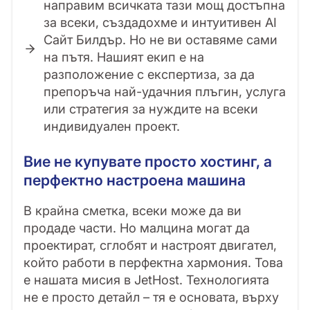
направим всичката тази мощ достъпна
за всеки, създадохме и интуитивен AI
Сайт Билдър. Но не ви оставяме сами
на пътя. Нашият екип е на
разположение с експертиза, за да
препоръча най-удачния плъгин, услуга
или стратегия за нуждите на всеки
индивидуален проект.
Вие не купувате просто хостинг, а
перфектно настроена машина
В крайна сметка, всеки може да ви
продаде части. Но малцина могат да
проектират, сглобят и настроят двигател,
който работи в перфектна хармония. Това
е нашата мисия в JetHost. Технологията
не е просто детайл – тя е основата, върху