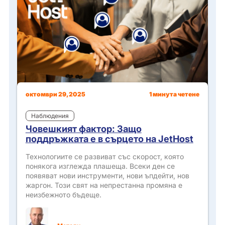
октомври 29, 2025
1 минута четене
Наблюдения
Човешкият фактор: Защо
поддръжката е в сърцето на JetHost
Технологиите се развиват със скорост, която
понякога изглежда плашеща. Всеки ден се
появяват нови инструменти, нови ъпдейти, нов
жаргон. Този свят на непрестанна промяна е
неизбежното бъдеще.