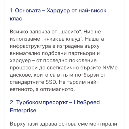
1. Основата – Хардуер от най-висок
клас
Всичко започва от „шасито“. Ние не
използваме „някакъв клауд“. Нашата
инфраструктура е изградена върху
внимателно подбрани партньори и
хардуер – от последно поколение
процесори до светкавично бързите NVMe
дискове, които са в пъти по-бързи от
стандартните SSD. Не търсим най-
евтиното, а оптималното.
2. Турбокомпресорът – LiteSpeed
Enterprise
Върху тази здрава основа сме монтирали