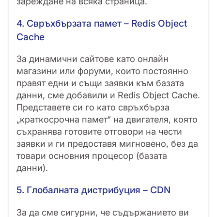
зареждане на всяка страница.
4. Свръхбързата памет – Redis Object
Cache
За динамични сайтове като онлайн
магазини или форуми, които постоянно
правят едни и същи заявки към базата
данни, сме добавили и Redis Object Cache.
Представете си го като свръхбърза
„краткосрочна памет“ на двигателя, която
съхранява готовите отговори на чести
заявки и ги предоставя мигновено, без да
товари основния процесор (базата
данни).
5. Глобалната дистрибуция – CDN
За да сме сигурни, че съдържанието ви