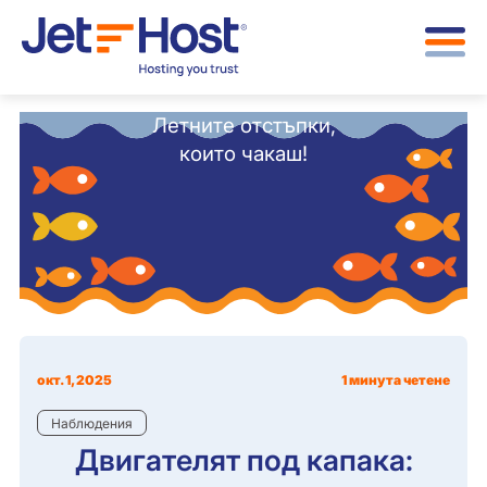
Летните отстъпки,
които чакаш!
окт. 1, 2025
1 минута четене
Наблюдения
Двигателят под капака: