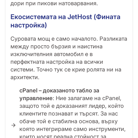
дори при пикови натоварвания.
Екосистемата на JetHost (Фината
настройка)
Суровата мощ е само началото. Разликата
между просто бързия и наистина
изключителния автомобил е в
перфектната настройка на всички
системи. Точно тук се крие ролята ни на
архитекти.
cPanel – доказаното табло за
управление
: Ние залагаме на cPanel,
защото той е доказаният лидер, който
клиентите познават и търсят. За нас
обаче той е стабилна основа, върху
която интегрираме само инструменти,
които носят реална стойност за