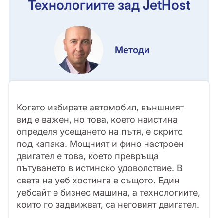
Технологиите зад JetHost
Методи
Когато избирате автомобил, външният
вид е важен, но това, което наистина
определя усещането на пътя, е скрито
под капака. Мощният и фино настроен
двигател е това, което превръща
пътуването в истинско удоволствие. В
света на уеб хостинга е същото. Един
уебсайт е бизнес машина, а технологиите,
които го задвижват, са неговият двигател.