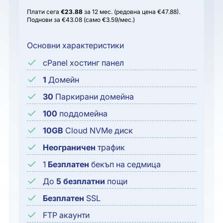
Плати сега
€23.88
за 12 мес. (редовна цена €47.88).
Поднови за €43.08 (само €3.59/мес.)
Основни характеристики
cPanel хостинг панел
1
Домейн
30
Паркирани домейна
100
поддомейна
10GB
Cloud NVMe диск
Неограничен
трафик
1
Безплатен
бекъп на седмица
До
5
безплатни
пощи
Безплатен
SSL
FTP акаунти