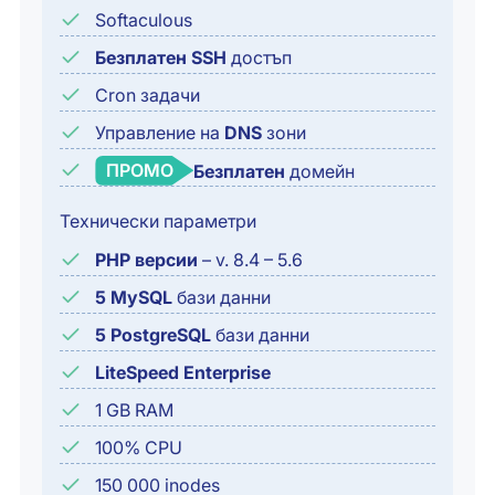
Softaculous
Безплатен SSH
достъп
Cron задачи
Управление на
DNS
зони
ПРОМО
Безплатен
домейн
Технически параметри
PHP версии
– v. 8.4 – 5.6
5 MySQL
бази данни
5 PostgreSQL
бази данни
LiteSpeed Enterprise
1 GB RAM
100% CPU
150 000 inodes