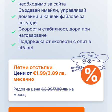
необходимо за сайта
Създавай имейли, управлявай
домейни и качвай файлове за
секунди
Скорост и стабилност, дори при
натоварване
Поддръжка от експерти с опит в
cPanel
Летни отстъпки
Цени от
€1.99/
3.89 лв.
месечно
Редовна цена
€3.99/7.80 лв.
на
месец