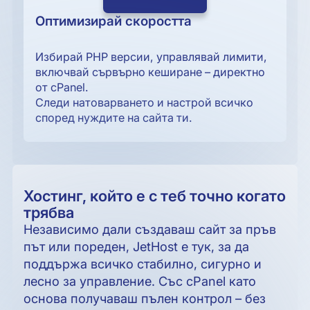
Оптимизирай скоростта
Избирай PHP версии, управлявай лимити,
включвай сървърно кеширане – директно
от cPanel.
Следи натоварването и настрой всичко
според нуждите на сайта ти.
Хостинг, който е с теб точно когато
трябва
Независимо дали създаваш сайт за пръв
път или пореден, JetHost е тук, за да
поддържа всичко стабилно, сигурно и
лесно за управление. Със cPanel като
основа получаваш пълен контрол – без