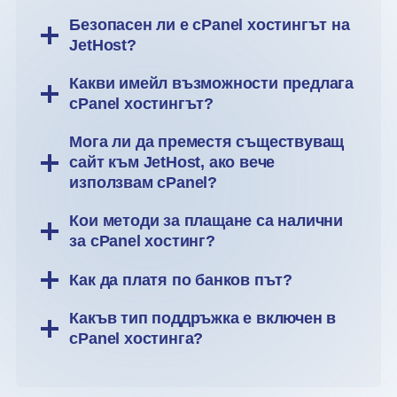
Безопасен ли е cPanel хостингът на
JetHost?
Какви имейл възможности предлага
cPanel хостингът?
Мога ли да преместя съществуващ
сайт към JetHost, ако вече
използвам cPanel?
Кои методи за плащане са налични
за cPanel хостинг?
Как да платя по банков път?
Какъв тип поддръжка е включен в
cPanel хостинга?