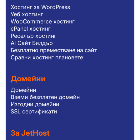
Хостинг за WordPress
Уеб хостинг
WooCommerce хостинг
cPanel хостинг
Реселър хостинг
AI Сайт Билдър
Безплатно преместване на сайт
Сравни хостинг плановете
Домейни
Домейни
Вземи безплатен домейн
Изгодни домейни
SSL сертификати
За JetHost