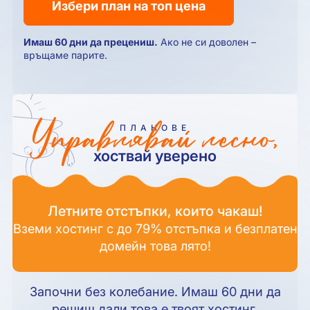
Избери план на топ цена
Имаш 60 дни да прецениш.
Ако не си доволен –
връщаме парите.
Управлявай лесно,
ПЛАНОВЕ
хоствай уверено
Летните отстъпки, които чакаш!
Вземи хостинг с до 79% отстъпка и безплатен
домейн това лято!
Започни без колебание. Имаш 60 дни да
решиш дали това е твоят хостинг.