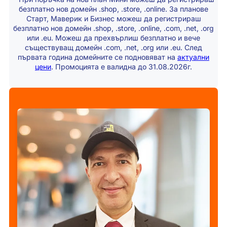
безплатно нов домейн .shop, .store, .online. За планове
Старт, Маверик и Бизнес можеш да регистрираш
безплатно нов домейн .shop, .store, .online, .com, .net, .org
или .eu. Можеш да прехвърлиш безплатно и вече
съществуващ домейн .com, .net, .org или .eu. След
първата година домейните се подновяват на
актуални
цени
. Промоцията е валидна до 31.08.2026г.