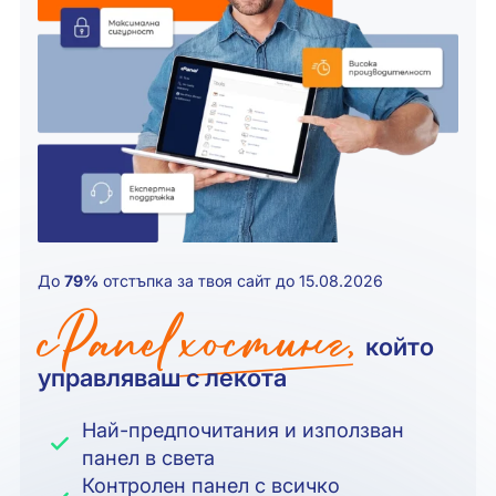
До
79%
отстъпка за твоя сайт до 15.08.2026
cPanel
хостинг,
който
управляваш с лекота
Най-предпочитания и използван
панел в света
Контролен панел с всичко