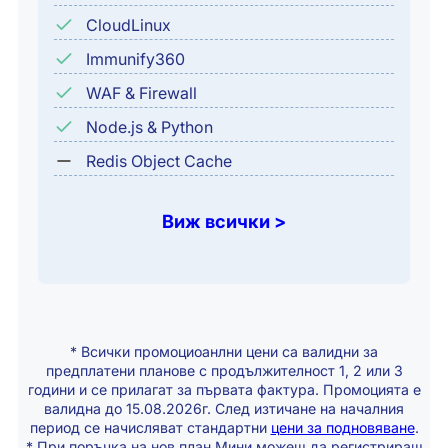
CloudLinux
Immunify360
WAF & Firewall
Node.js & Python
Redis Object Cache
Виж всички >
* Всички промоциоанлни цени са валидни за
предплатени планове с продължителност 1, 2 или 3
години и се прилагат за първата фактура. Промоцията е
валидна до 15.08.2026г. След изтичане на началния
период се начисляват стандартни
цени за подновяване
.
* При поръчка на нов план Мини можеш да регистрираш