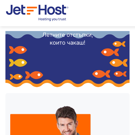
Летните отстъпки,
които чакаш!