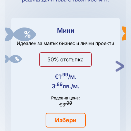
Мини
Идеален за малък бизнес и лични проекти
50% отстъпка
Next
.99
€
1
/м.
.89
3
лв.
/м.
Редовна цена:
.99
€
3
Избери