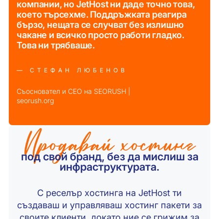
компании, но JetHost ни даде точно това,
което търсехме. Поддръжката реагира
бързо, нещата се случват без излишно
чакане и всичко просто работи гладко.
Това ни трябваше.
— СТЕФАН ЛЮБЕНОВ
Съосновател и CEO на SEORUSH |
seorush.org
Продавай хостинг
под свой бранд, без да мислиш за
инфраструктурата.
С реселър хостинга на JetHost ти
създаваш и управляваш хостинг пакети за
своите клиенти, докато ние се грижим за