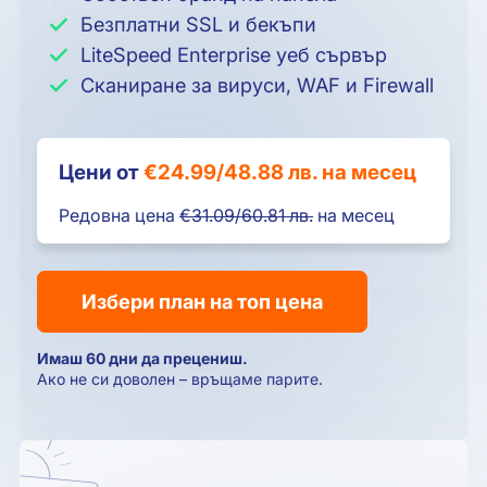
Безплатни SSL и бекъпи
LiteSpeed Enterprise уеб сървър
Сканиране за вируси, WAF и Firewall
Цени от
€24.99/48.88 лв. на месец
Редовна цена
€31.09/60.81 лв.
на месец
Избери план на топ цена
Имаш 60 дни да прецениш.
Ако не си доволен – връщаме парите.