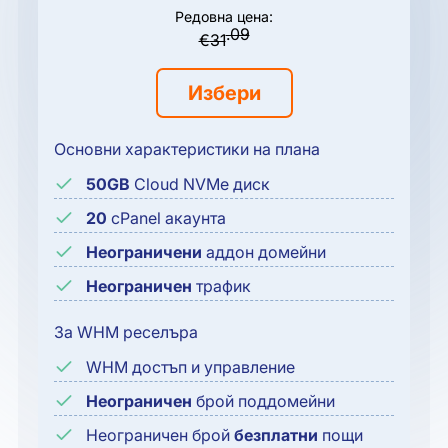
Редовна цена:
.09
€
31
Избери
Основни характеристики на плана
50GB
Cloud NVMe диск
20
cPanel акаунта
Неограничени
аддон домейни
Неограничен
трафик
За WHM реселъра
WHM достъп и управление
Неограничен
брой поддомейни
Неограничен брой
безплатни
пощи