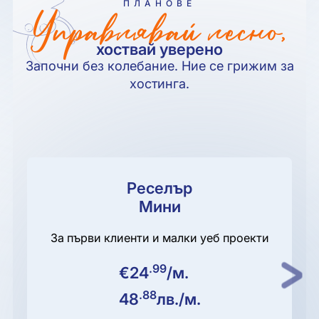
ПЛАНОВЕ
Управлявай лесно,
хоствай уверено
Започни без колебание. Ние се грижим за
хостинга.
Реселър
Мини
За първи клиенти и малки уеб проекти
.99
€
24
/м.
Next
.88
48
лв.
/м.