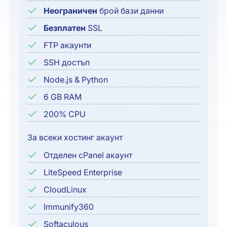
Неограничен
брой бази данни
Безплатен
SSL
FTP акаунти
SSH достъп
Node.js & Python
6 GB RAM
200% CPU
За всеки хостинг акаунт
Отделен cPanel акаунт
LiteSpeed Enterprise
CloudLinux
Immunify360
Softaculous