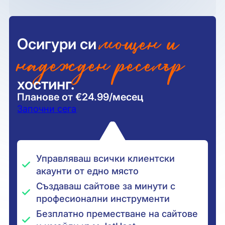
мощен и
Осигури си
надежден реселър
хостинг.
Планове от €24.99/месец
Започни сега
Управляваш всички клиентски
акаунти от едно място
Създаваш сайтове за минути с
професионални инструменти
Безплатно преместване на сайтове