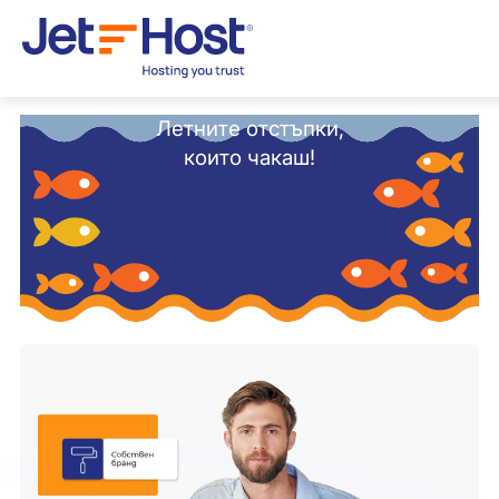
Летните отстъпки,
които чакаш!