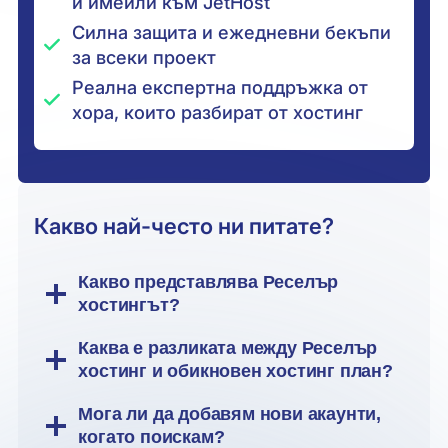
и имейли към JetHost
Силна защита и ежедневни бекъпи
за всеки проект
Реална експертна поддръжка от
хора, които разбират от хостинг
Какво най-често ни питате?
Какво представлява Реселър
хостингът?
Каква е разликата между Реселър
хостинг и обикновен хостинг план?
Мога ли да добавям нови акаунти,
когато поискам?