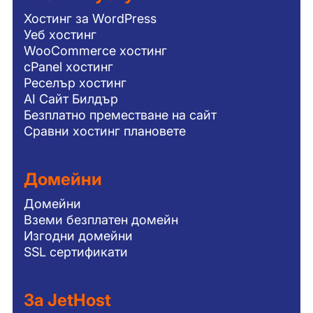
Хостинг за WordPress
Уеб хостинг
WooCommerce хостинг
cPanel хостинг
Реселър хостинг
AI Сайт Билдър
Безплатно преместване на сайт
Сравни хостинг плановете
Домейни
Домейни
Вземи безплатен домейн
Изгодни домейни
SSL сертификати
За JetHost