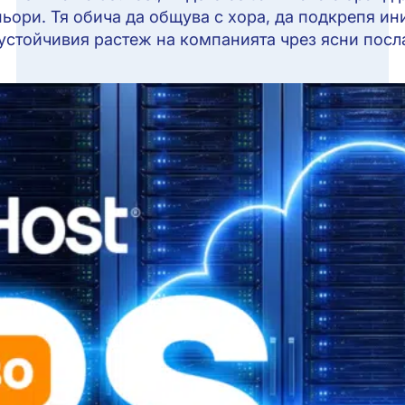
ьори. Тя обича да общува с хора, да подкрепя и
устойчивия растеж на компанията чрез ясни посл