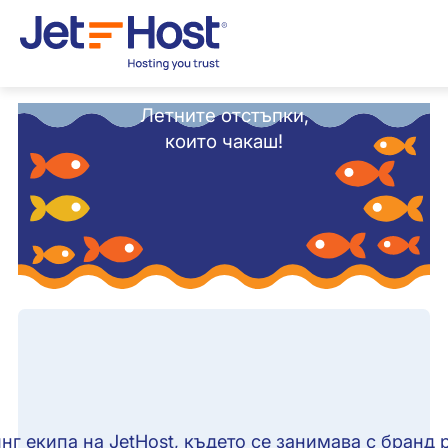
Летните отстъпки,
които чакаш!
нг екипа на JetHost, където се занимава с бранд 