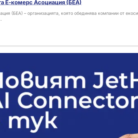
та Е-комерс Асоциация (БЕА)
иация (БЕА) – организацията, която обединява компании от екос
…