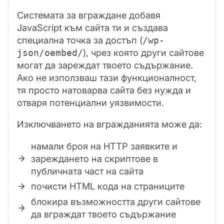
Системата за вграждане добавя
JavaScript към сайта ти и създава
специална точка за достъп (
/wp-
), чрез която други сайтове
json/oembed/
могат да зареждат твоето съдържание.
Ако не използваш тази функционалност,
тя просто натоварва сайта без нужда и
отваря потенциални уязвимости.
Изключването на вгражданията може да:
намали броя на HTTP заявките и
зареждането на скриптове в
публичната част на сайта
почисти HTML кодa на страниците
блокира възможността други сайтове
да вграждат твоето съдържание