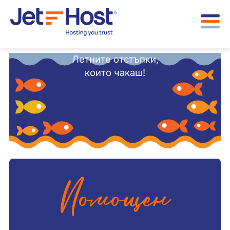
Летните отстъпки,
които чакаш!
Помощен