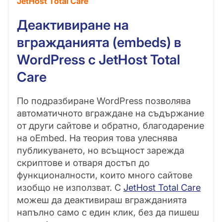
JetHost Total Care
Деактивиране на
вгражданията (embeds) в
WordPress с JetHost Total
Care
По подразбиране WordPress позволява
автоматичното вграждане на съдържание
от други сайтове и обратно, благодарение
на oEmbed. На теория това улеснява
публикуването, но всъщност зарежда
скриптове и отваря достъп до
функционалности, които много сайтове
изобщо не използват. С
JetHost Total Care
можеш да деактивираш вгражданията
напълно само с един клик, без да пишеш