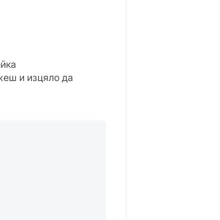
ойка
жеш и изцяло да