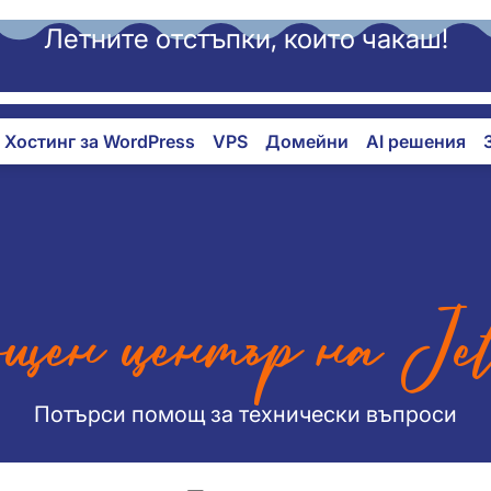
Летните отстъпки, които чакаш!
Хостинг за WordPress
VPS
Домейни
AI решения
щен център на Je
Потърси помощ за технически въпроси