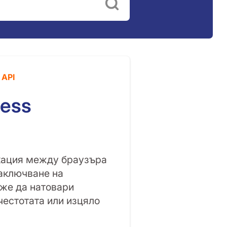
 API
ress
икация между браузъра
заключване на
оже да натовари
естотата или изцяло