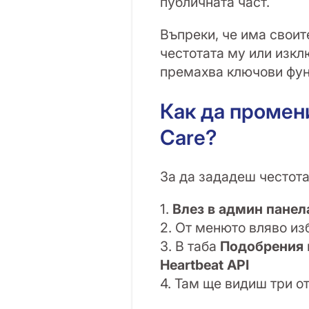
публичната част.
Въпреки, че има своите
честотата му или изкл
премахва ключови фун
Как да промени
Care?
За да зададеш честота 
1.
Влез в админ панел
2. От менюто вляво и
3. В таба
Подобрения
Heartbeat API
4. Там ще видиш три о