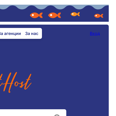
За агенции
За нас
Вход
tHost