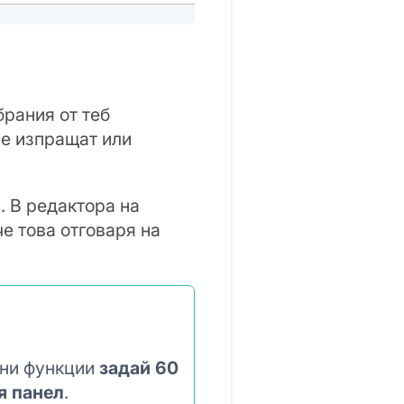
брания от теб
се изпращат или
. В редактора на
е това отговаря на
жни функции
задай 60
я панел
.