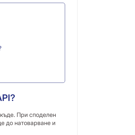
?
API?
сякъде. При споделен
де до натоварване и