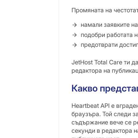
Промяната на честота
намали заявките н
подобри работата н
предотврати достиг
JetHost Total Care ти 
редактора на публикац
Какво представ
Heartbeat API е вград
браузъра. Той следи з
съдържание вече се ре
секунди в редактора н