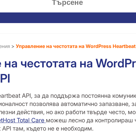
ения
>
Управление на честотата на WordPress Heartbeat
 на честотата на WordP
PI
eartbeat API, за да поддържа постоянна комун
ионалност позволява автоматично запазване, 
лезни действия, но ако работи твърде често, м
tHost Total Care
можеш лесно да контролираш ч
 API там, където не е необходим.