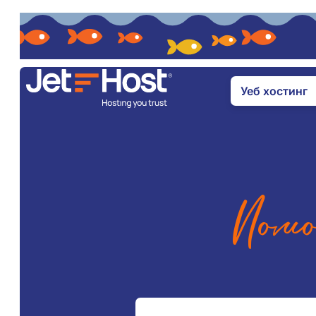
Уеб хостинг
Помо