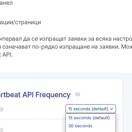
анел
кации/страници
интервал да се изпращат заявки за всяка настр
и означават по-рядко изпращане на заявки. Мо
 API.