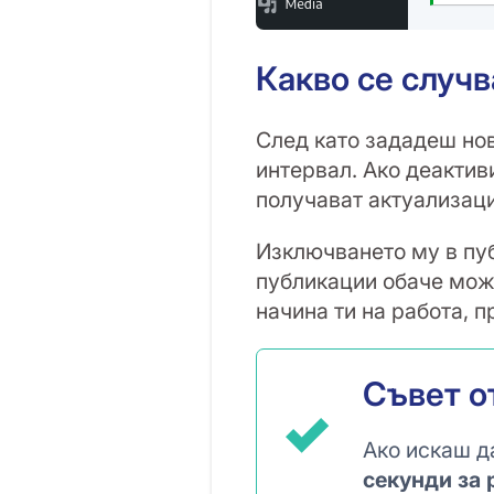
Какво се случ
След като зададеш нов
интервал. Ако деактив
получават актуализаци
Изключването му в пуб
публикации обаче може
начина ти на работа, 
Съвет о
Ако искаш д
секунди за 