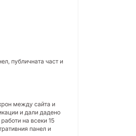
нел, публичната част и
нхрон между сайта и
икации и дали дадено
работи на всеки 15
тративния панел и