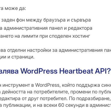
та може да:
а заден фон между браузъра и сървъра
а административния панел и редактора
ането на лимити при споделен хостинг
дава отделни настройки за административния па
ии и страници.
лява WordPress Heartbeat API?
ен инструмент в WordPress, който поддържа си
а дейността на потребителите, промени по публ
дактира от друг потребител. По подразбиране, 
а публикации, и на всеки 60 секунди в админис