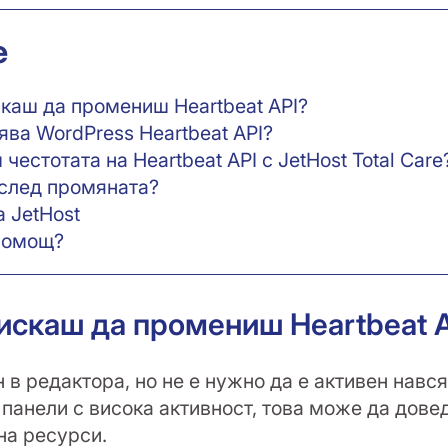
е
каш да промениш Heartbeat API?
ява WordPress Heartbeat API?
честотата на Heartbeat API с JetHost Total Care
 след промяната?
а JetHost
помощ?
искаш да промениш Heartbeat 
н в редактора, но не е нужно да е активен нав
 панели с висока активност, това може да дове
на ресурси.