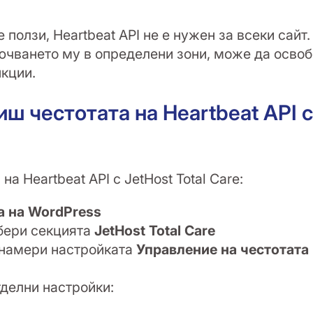
 ползи, Heartbeat API не е нужен за всеки сайт
ючването му в определени зони, може да освоб
кции.
ш честотата на Heartbeat API с 
на Heartbeat API с JetHost Total Care:
а на WordPress
збери секцията
JetHost Total Care
намери настройката
Управление на честотата
тделни настройки: