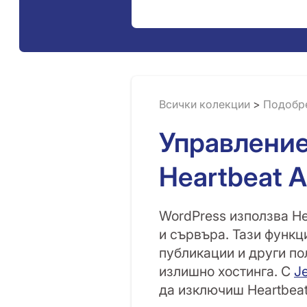
Всички колекции
>
Подобр
Управление
Heartbeat A
WordPress използва H
и сървъра. Тази функц
публикации и други по
излишно хостинга. С
Je
да изключиш Heartbeat