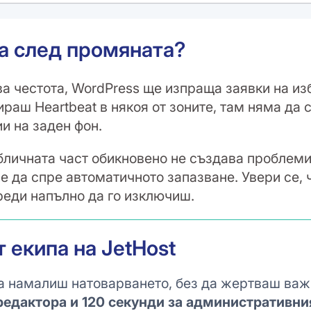
ва след промяната?
а честота, WordPress ще изпраща заявки на из
ираш Heartbeat в някоя от зоните, там няма да 
и на заден фон.
личната част обикновено не създава проблеми
 да спре автоматичното запазване. Увери се, ч
преди напълно да го изключиш.
т екипа на JetHost
а намалиш натоварването, без да жертваш ва
редактора и 120 секунди за административни