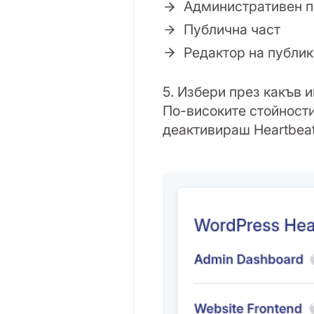
Административен п
Публична част
Редактор на публи
5. Избери през какъв 
По-високите стойност
деактивираш Heartbeat