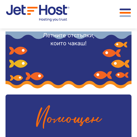
Летните отстъпки,
които чакаш!
Помощен