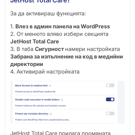
За да активираш функцията:
1.
Влез в админ панела на WordPress
2. От менюто вляво избери секцията
JetHost Total Care
3. В таба
Сигурност
намери настройката
Забрана за изпълнение на код в медийни
директории
4. Активирай настройката
JetHost Total Care прилага промяната