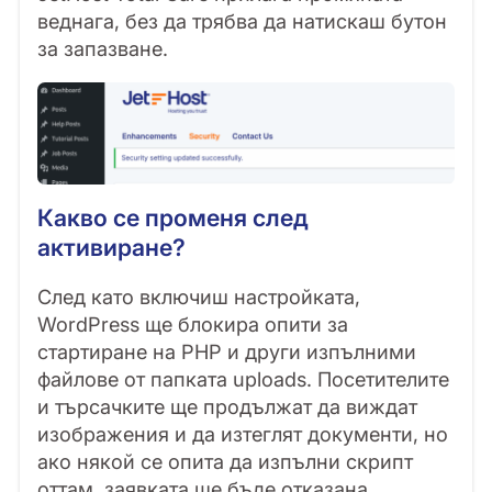
веднага, без да трябва да натискаш бутон
за запазване.
Какво се променя след
активиране?
След като включиш настройката,
WordPress ще блокира опити за
стартиране на PHP и други изпълними
файлове от папката uploads. Посетителите
и търсачките ще продължат да виждат
изображения и да изтеглят документи, но
ако някой се опита да изпълни скрипт
оттам, заявката ще бъде отказана.