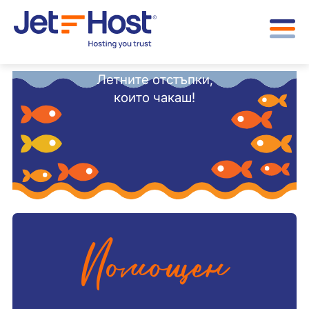
Летните отстъпки,
които чакаш!
Помощен