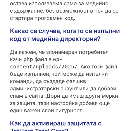
остава използваема само за медийно
съдържание, без възможност в нея да се
стартира програмен код.
Какво се случва, когато се изпълни
код от медийна директория?
Да кажем, че злонамерен потребител
качи
файл в
php
wp-
. Ако този файл
content/uploads/2025/
бъде изпълнен, той може да изпълни
команди, да създаде фалшив
администраторски акаунт или да добави
спам в сайта. Дори да имаш други мерки
за защита, тази настройка добавя още
един важен слой сигурност.
Как да активираш защитата с
JetHost Total Care?