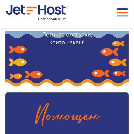
Летните отстъпки,
които чакаш!
Помощен