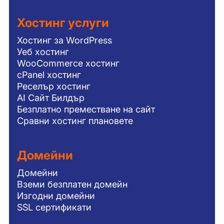
Хостинг услуги
Хостинг за WordPress
Уеб хостинг
WooCommerce хостинг
cPanel хостинг
Реселър хостинг
AI Сайт Билдър
Безплатно преместване на сайт
Сравни хостинг плановете
Домейни
Домейни
Вземи безплатен домейн
Изгодни домейни
SSL сертификати